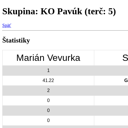
Skupina: KO Pavúk (terč: 5)
Späť
Štatistiky
Marián Vevurka
S
1
41.22
G
2
0
0
0