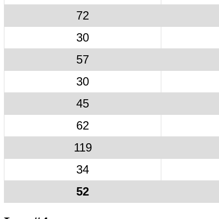
72
30
57
30
45
62
119
34
52