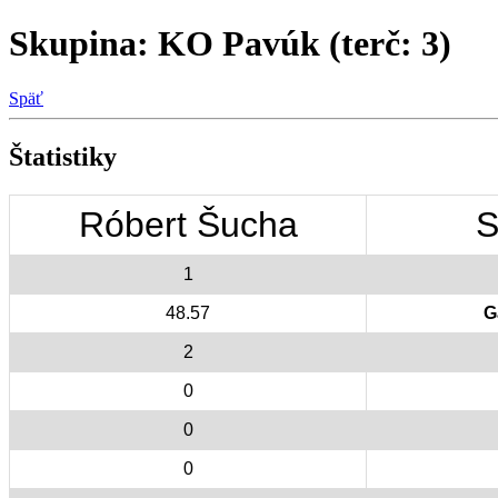
Skupina: KO Pavúk (terč: 3)
Späť
Štatistiky
Róbert Šucha
S
1
48.57
G
2
0
0
0