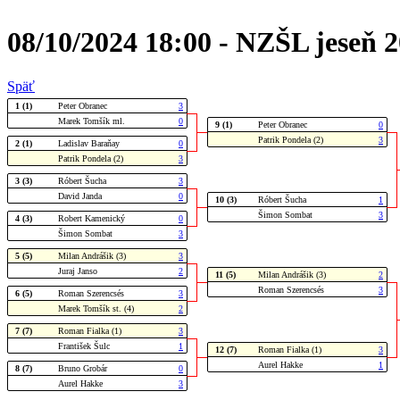
08/10/2024 18:00 - NZŠL jeseň 
Späť
1 (1)
Peter Obranec
3
Marek Tomšík ml.
0
9 (1)
Peter Obranec
0
Patrik Pondela (2)
3
2 (1)
Ladislav Baraňay
0
Patrik Pondela (2)
3
3 (3)
Róbert Šucha
3
David Janda
0
10 (3)
Róbert Šucha
1
Šimon Sombat
3
4 (3)
Robert Kamenický
0
Šimon Sombat
3
5 (5)
Milan Andrášik (3)
3
Juraj Janso
2
11 (5)
Milan Andrášik (3)
2
Roman Szerencsés
3
6 (5)
Roman Szerencsés
3
Marek Tomšík st. (4)
2
7 (7)
Roman Fialka (1)
3
František Šulc
1
12 (7)
Roman Fialka (1)
3
Aurel Hakke
1
8 (7)
Bruno Grobár
0
Aurel Hakke
3