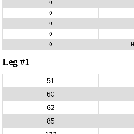
0
0
0
0
0
H
Leg #1
51
60
62
85