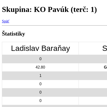
Skupina: KO Pavúk (terč: 1)
Späť
Štatistiky
Ladislav Baraňay
S
0
42.80
G
1
0
0
0